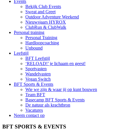
Events
Bekijk Club Events
Sweat and Greet
Outdoor Adventure Weekend
Nieuwsjaars HYROX
ClubRun & ClubWalk
Personal training
Personal Training
Hardloopcoaching
Unbound
Leefstijl
BFT Leefstijl
‘RELOAD!’ je lichaam en geest!
Sportvasten
Wandelvasten
Vegan Switch
BFT Sports & Events
Wie we zijn & waar jij op kunt bouwen
Team BFT
Basecamp BFT Sports & Events
De natuur als krachtbron
Vacatures
Neem contact op
BFT SPORTS & EVENTS