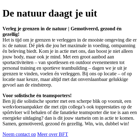
De natuur daagt je uit
Verleg je grenzen in de natuur | Gemotiveerd, gezond én
gezellig!
Het is tijd om je grenzen te verleggen in de mooiste omgeving die er
is: de natuur. Dé plek die jou het maximale in voeding, ontspanning
én beleving biedt. Kom je in actie met ons, dan boost je niet alleen
jouw body, maar ook je mind. Met een groot aanbod aan
sportactiviteiten – van sportlessen en outdoor evenementen tot
personal training en sportieve teambuilding – dagen we je uit je
grenzen te vinden, voelen én verleggen. Bij ons op locatie – of op
locatie naar keuze, maar altijd met dat onverslaanbaar gelukkige
gevoel aan de eindstreep.
Voor solistische én teamsporters!
Ben jij die solistische sporter met een scherpe blik op vooruit, een
werkvloeraanpakker die met zijn collega’s ook topprestaties op de
spórtvloer wil behalen of die fanatieke teamsporter die toe is aan een
energieke uitdaging? dan is dit jouw startsein om in actie te komen.
Samen, gemotiveerd, gezond én gezellig. Win, win, dubbel win!
Neem contact op
Meer over BFT