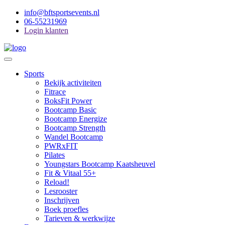
info@bftsportsevents.nl
06-55231969
Login klanten
Toggle
Navigation
Main
Sports
Menu
Bekijk activiteiten
Fitrace
BoksFit Power
Bootcamp Basic
Bootcamp Energize
Bootcamp Strength
Wandel Bootcamp
PWRxFIT
Pilates
Youngstars Bootcamp Kaatsheuvel
Fit & Vitaal 55+
Reload!
Lesrooster
Inschrijven
Boek proefles
Tarieven & werkwijze