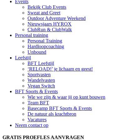
Events
Bekijk Club Events
Sweat and Greet
Outdoor Adventure Weekend
Nieuwsjaars HYROX
ClubRun & ClubWalk
Personal training
Personal Training
Hardloopcoaching
Unbound
Leefstijl
BFT Leefstijl
‘RELOAD!’ je lichaam en geest!
Sportvasten
Wandelvasten
Vegan Switch
BFT Sports & Events
Wie we zijn & waar jij op kunt bouwen
Team BFT
Basecamp BFT Sports & Events
De natuur als krachtbron
Vacatures
Neem contact op
GRATIS PROEFLES AANVRAGEN