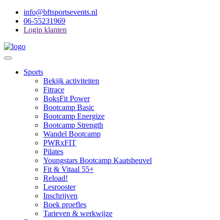
info@bftsportsevents.nl
06-55231969
Login klanten
Toggle
Navigation
Main
Sports
Menu
Bekijk activiteiten
Fitrace
BoksFit Power
Bootcamp Basic
Bootcamp Energize
Bootcamp Strength
Wandel Bootcamp
PWRxFIT
Pilates
Youngstars Bootcamp Kaatsheuvel
Fit & Vitaal 55+
Reload!
Lesrooster
Inschrijven
Boek proefles
Tarieven & werkwijze