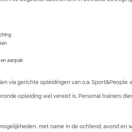
aching
llen
e en aanpak
len via gerichte opleidingen van o.a.
Sport&People
.
ronde opleiding wel vereist is. Personal trainers d
e mogelijkheden, met name in de ochtend, avond en 