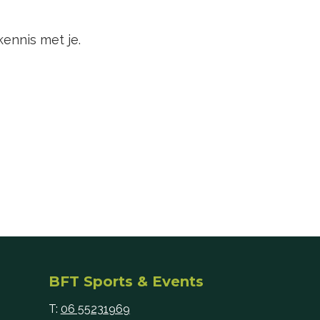
ennis met je.
BFT Sports & Events
T:
06 55231969