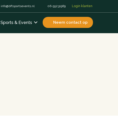
info@bftsportsevents.nl
06-55231969
Login klanten
Sports & Events
Neem contact op