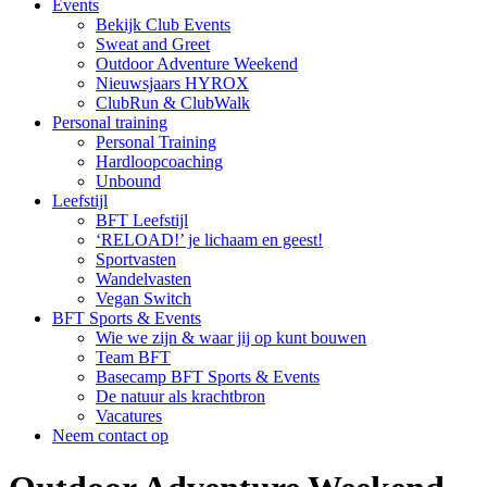
Events
Bekijk Club Events
Sweat and Greet
Outdoor Adventure Weekend
Nieuwsjaars HYROX
ClubRun & ClubWalk
Personal training
Personal Training
Hardloopcoaching
Unbound
Leefstijl
BFT Leefstijl
‘RELOAD!’ je lichaam en geest!
Sportvasten
Wandelvasten
Vegan Switch
BFT Sports & Events
Wie we zijn & waar jij op kunt bouwen
Team BFT
Basecamp BFT Sports & Events
De natuur als krachtbron
Vacatures
Neem contact op