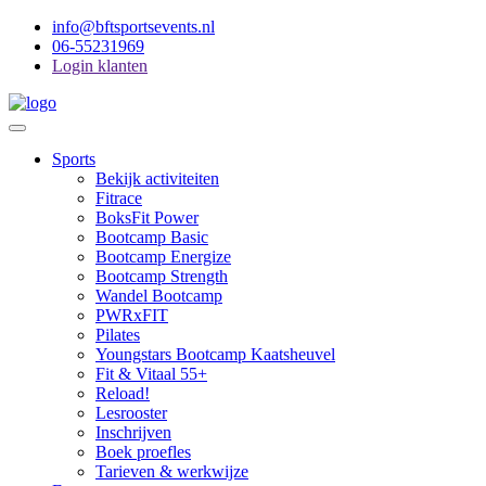
info@bftsportsevents.nl
06-55231969
Login klanten
Toggle
Navigation
Main
Sports
Menu
Bekijk activiteiten
Fitrace
BoksFit Power
Bootcamp Basic
Bootcamp Energize
Bootcamp Strength
Wandel Bootcamp
PWRxFIT
Pilates
Youngstars Bootcamp Kaatsheuvel
Fit & Vitaal 55+
Reload!
Lesrooster
Inschrijven
Boek proefles
Tarieven & werkwijze