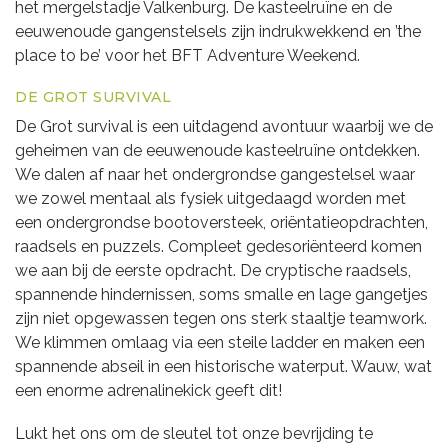
het mergelstadje Valkenburg. De kasteelruïne en de
eeuwenoude gangenstelsels zijn indrukwekkend en ’the
place to be’ voor het BFT Adventure Weekend.
DE GROT SURVIVAL
De Grot survival is een uitdagend avontuur waarbij we de
geheimen van de eeuwenoude kasteelruïne ontdekken.
We dalen af naar het ondergrondse gangestelsel waar
we zowel mentaal als fysiek uitgedaagd worden met
een ondergrondse bootoversteek, oriëntatieopdrachten,
raadsels en puzzels. Compleet gedesoriënteerd komen
we aan bij de eerste opdracht. De cryptische raadsels,
spannende hindernissen, soms smalle en lage gangetjes
zijn niet opgewassen tegen ons sterk staaltje teamwork.
We klimmen omlaag via een steile ladder en maken een
spannende abseil in een historische waterput. Wauw, wat
een enorme adrenalinekick geeft dit!
Lukt het ons om de sleutel tot onze bevrijding te